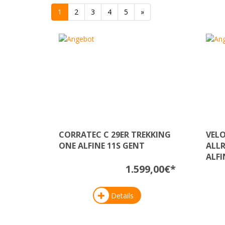
1
2
3
4
5
»
CORRATEC C 29ER TREKKING
VELO
ONE ALFINE 11S GENT
ALL
ALFI
1.599,00€*
Details