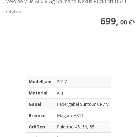
Velo de Ville A60 8 Gg Shimano Nexus Rücktritt HS11
Citybike
699,
00 €*
Modelljahr
2017
Material
Alu
Gabel
Federgabel Suntour CR7 V
Bremse
Magura HS11
Größen
Palermo 45, 50, 55