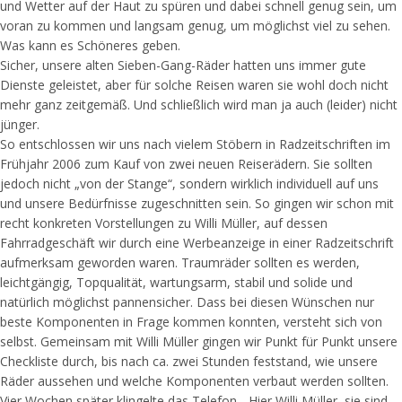
und Wetter auf der Haut zu spüren und dabei schnell genug sein, um
voran zu kommen und langsam genug, um möglichst viel zu sehen.
Was kann es Schöneres geben.
Sicher, unsere alten Sieben-Gang-Räder hatten uns immer gute
Dienste geleistet, aber für solche Reisen waren sie wohl doch nicht
mehr ganz zeitgemäß. Und schließlich wird man ja auch (leider) nicht
jünger.
So entschlossen wir uns nach vielem Stöbern in Radzeitschriften im
Frühjahr 2006 zum Kauf von zwei neuen Reiserädern. Sie sollten
jedoch nicht „von der Stange“, sondern wirklich individuell auf uns
und unsere Bedürfnisse zugeschnitten sein. So gingen wir schon mit
recht konkreten Vorstellungen zu Willi Müller, auf dessen
Fahrradgeschäft wir durch eine Werbeanzeige in einer Radzeitschrift
aufmerksam geworden waren. Traumräder sollten es werden,
leichtgängig, Topqualität, wartungsarm, stabil und solide und
natürlich möglichst pannensicher. Dass bei diesen Wünschen nur
beste Komponenten in Frage kommen konnten, versteht sich von
selbst. Gemeinsam mit Willi Müller gingen wir Punkt für Punkt unsere
Checkliste durch, bis nach ca. zwei Stunden feststand, wie unsere
Räder aussehen und welche Komponenten verbaut werden sollten.
Vier Wochen später klingelte das Telefon. „Hier Willi Müller, sie sind