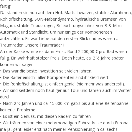
fertig“.
Da standen sie nun auf dem Hof. Mattschwarzer, stabiler Alurahmen,
Rohloffschaltung, SON-Nabendynamo, hydraulische Bremsen von
Magura, stabile Tubusträger, Beleuchtungseinheit von B & M mit
Automatik und Standlicht, um nur einige der Komponenten
aufzuzählen. Es war Liebe auf den ersten Blick und es waren …
Traumräder. Unsere Traumräder !
An der Kasse wurde es dann Ernst. Rund 2.200,00 € pro Rad waren
fällig. Ein wahrhaft stolzer Preis. Doch heute, ca. 2 ½ Jahre später
können wir sagen:
• Das war die beste Investition seit vielen Jahren.
• Die Räder einschl. aller Komponenten sind ihr Geld wert.
• Die Rohloffschaltung ist einfach genial (nie mehr was anderes!!!).
• Wir sind seitdem noch häufiger auf Tour und fahren auch im Winter
durch.
• Nach 2 ½ Jahren und ca. 15.000 km gab’s bis auf eine Reifenpanne
keinerlei Probleme.
• Es ist ein Genuss, mit diesen Rädern zu fahren.
• Wir träumen von einer mehrmonatigen Fahrradreise durch Europa
(na ja, geht leider erst nach meiner Pensionierung in ca. sechs