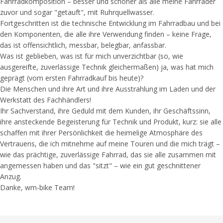
Fahrradkomposition – besser und schöner als alle meine Fahrräder
zuvor und sogar "getauft", mit Ruhrquellwasser.
Fortgeschritten ist die technische Entwicklung im Fahrradbau und bei
den Komponenten, die alle ihre Verwendung finden – keine Frage,
das ist offensichtlich, messbar, belegbar, anfassbar.
Was ist geblieben, was ist für mich unverzichtbar (so, wie
ausgereifte, zuverlässige Technik gleichermaßen) ja, was hat mich
geprägt (vom ersten Fahrradkauf bis heute)?
Die Menschen und ihre Art und ihre Ausstrahlung im Laden und der
Werkstatt des Fachhändlers!
Ihr Sachverstand, ihre Geduld mit dem Kunden, ihr Geschäftssinn,
ihre ansteckende Begeisterung für Technik und Produkt, kurz: sie alle
schaffen mit ihrer Persönlichkeit die heimelige Atmosphäre des
Vertrauens, die ich mitnehme auf meine Touren und die mich trägt –
wie das prächtige, zuverlässige Fahrrad, das sie alle zusammen mit
angemessen haben und das "sitzt" – wie ein gut geschnittener
Anzug.
Danke, wm-bike Team!