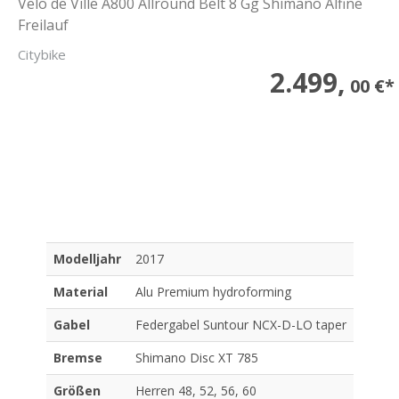
Velo de Ville A800 Allround Belt 8 Gg Shimano Alfine
Freilauf
Citybike
2.499,
00 €*
Modelljahr
2017
Material
Alu Premium hydroforming
Gabel
Federgabel Suntour NCX-D-LO taper
Bremse
Shimano Disc XT 785
Größen
Herren 48, 52, 56, 60