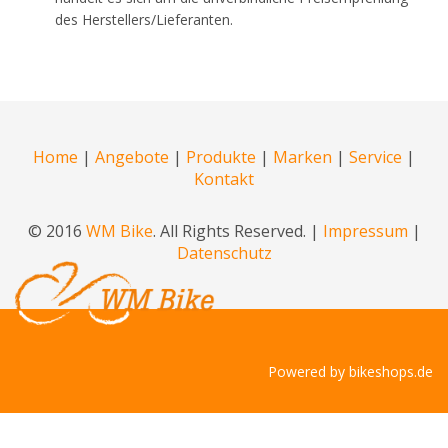
des Herstellers/Lieferanten.
Home
|
Angebote
|
Produkte
|
Marken
|
Service
|
Kontakt
© 2016
WM Bike
. All Rights Reserved. |
Impressum
|
Datenschutz
Powered by
bikeshops.de