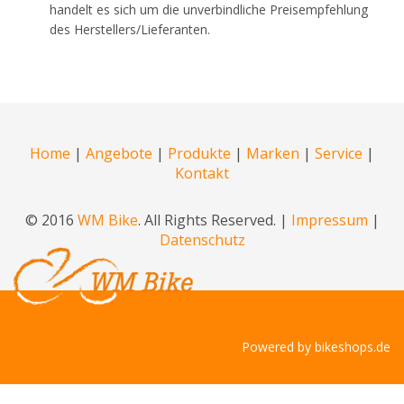
handelt es sich um die unverbindliche Preisempfehlung
des Herstellers/Lieferanten.
Home
|
Angebote
|
Produkte
|
Marken
|
Service
|
Kontakt
© 2016
WM Bike
. All Rights Reserved. |
Impressum
|
Datenschutz
Powered by
bikeshops.de