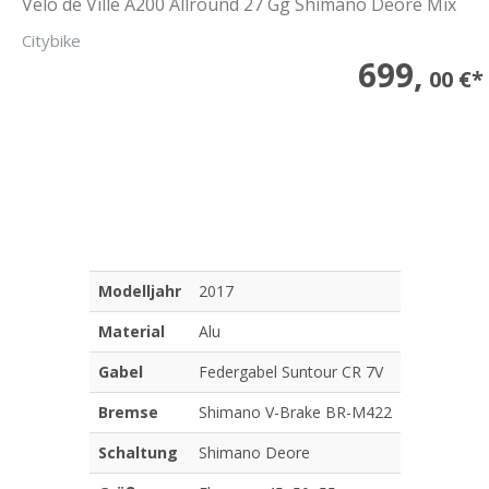
Velo de Ville A200 Allround 27 Gg Shimano Deore Mix
Citybike
699,
00 €*
Modelljahr
2017
Material
Alu
Gabel
Federgabel Suntour CR 7V
Bremse
Shimano V-Brake BR-M422
Schaltung
Shimano Deore