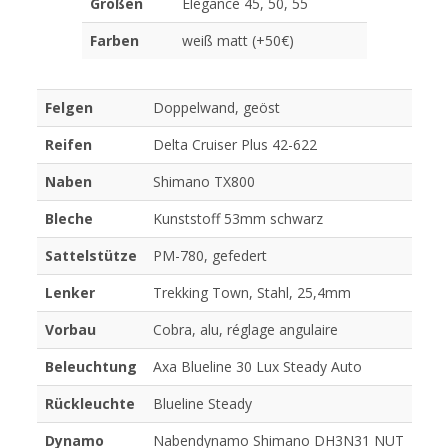
Größen
Elegance 45, 50, 55
Farben
weiß matt (+50€)
Felgen
Doppelwand, geöst
Reifen
Delta Cruiser Plus 42-622
Naben
Shimano TX800
Bleche
Kunststoff 53mm schwarz
Sattelstütze
PM-780, gefedert
Lenker
Trekking Town, Stahl, 25,4mm
Vorbau
Cobra, alu, réglage angulaire
Beleuchtung
Axa Blueline 30 Lux Steady Auto
Rückleuchte
Blueline Steady
Dynamo
Nabendynamo Shimano DH3N31 NUT