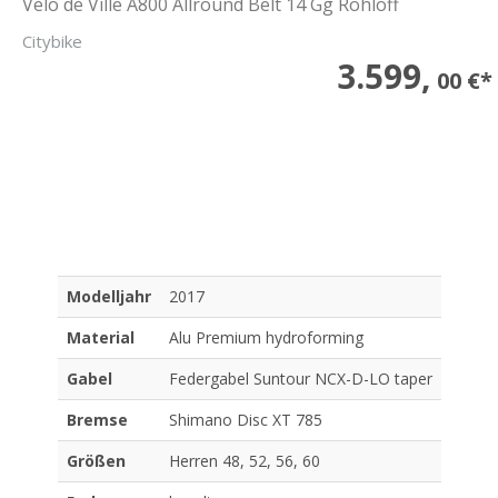
Velo de Ville A800 Allround Belt 14 Gg Rohloff
Citybike
3.599,
00 €*
Modelljahr
2017
Material
Alu Premium hydroforming
Gabel
Federgabel Suntour NCX-D-LO taper
Bremse
Shimano Disc XT 785
Größen
Herren 48, 52, 56, 60