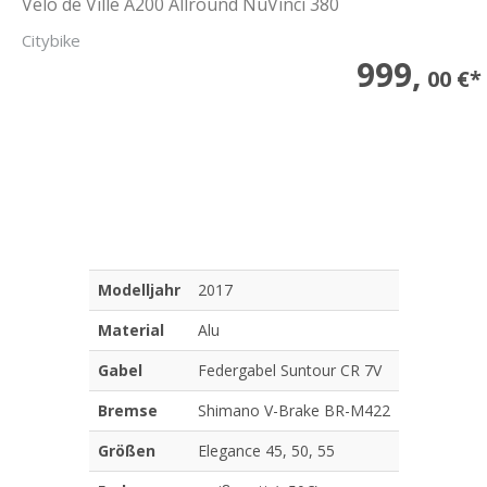
Velo de Ville A200 Allround NuVinci 380
Citybike
999,
00 €*
Modelljahr
2017
Material
Alu
Gabel
Federgabel Suntour CR 7V
Bremse
Shimano V-Brake BR-M422
Größen
Elegance 45, 50, 55