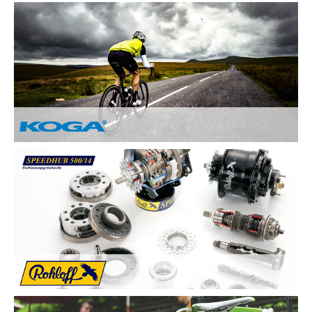
Nach Ihren Vorstellungen fertigen wir individuelle und
einzigartige Räder und sind erst zufrieden, wenn Sie zufrieden
sind. Deswegen legen wir besonderen Wert auf:
Kundenzufriedenheit durch Individuelle
Kundenberatung
Sicherheit und Fahrkomfort durch hochwertige
Komponenten
...
Von Hand gebaute Perfektion.
Alle KOGA Fahrräder werden von Hand in Holland gefertigt
und bestechen durch tolles Design. KOGA bietet eine breite
Auswahl an qualitativ Hochwertigen Elektrorädern, City-Bikes,
Trekking- und Reiserädern, Mountainbikes und Rennrädern.
Die Rohloff SPEEDHUB 500/14 wurde für Profis und