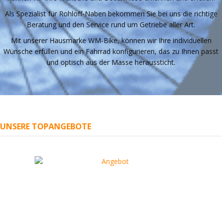
Als Spezialist für Rohloff-Naben bekommen Sie bei uns die richtige
Beratung und den Service rund um Getriebe aller Art.
Mit unserer Hausmarke WM-Bike, können wir Ihre individuellen
Wünsche erfüllen und ein Fahrrad konfigurieren, das zu Ihnen passt
und optisch aus der Masse heraussticht.
UNSERE TOPANGEBOTE