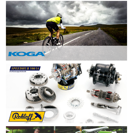
Nach Ihren Vorstellungen fertigen wir individuelle und
einzigartige Räder und sind erst zufrieden, wenn Sie zufrieden
sind. Deswegen legen wir besonderen Wert auf:
Kundenzufriedenheit durch Individuelle
Kundenberatung
Sicherheit und Fahrkomfort durch hochwertige
Komponenten
...
Von Hand gebaute Perfektion.
Alle KOGA Fahrräder werden von Hand in Holland gefertigt
und bestechen durch tolles Design. KOGA bietet eine breite
Auswahl an qualitativ Hochwertigen Elektrorädern, City-Bikes,
Trekking- und Reiserädern, Mountainbikes und Rennrädern.
Die Rohloff SPEEDHUB 500/14 wurde für Profis und