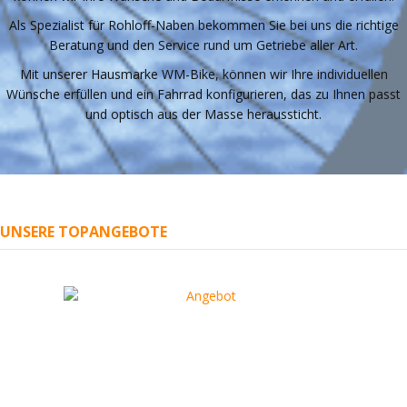
Als Spezialist für Rohloff-Naben bekommen Sie bei uns die richtige
Beratung und den Service rund um Getriebe aller Art.
Mit unserer Hausmarke WM-Bike, können wir Ihre individuellen
Wünsche erfüllen und ein Fahrrad konfigurieren, das zu Ihnen passt
und optisch aus der Masse heraussticht.
UNSERE TOPANGEBOTE