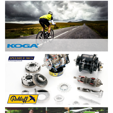
Nach Ihren Vorstellungen fertigen wir individuelle und
einzigartige Räder und sind erst zufrieden, wenn Sie zufrieden
sind. Deswegen legen wir besonderen Wert auf:
Kundenzufriedenheit durch Individuelle
Kundenberatung
Sicherheit und Fahrkomfort durch hochwertige
Komponenten
...
Von Hand gebaute Perfektion.
Alle KOGA Fahrräder werden von Hand in Holland gefertigt
und bestechen durch tolles Design. KOGA bietet eine breite
Auswahl an qualitativ Hochwertigen Elektrorädern, City-Bikes,
Trekking- und Reiserädern, Mountainbikes und Rennrädern.
Die Rohloff SPEEDHUB 500/14 wurde für Profis und