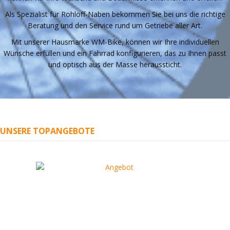
Als Spezialist für Rohloff-Naben bekommen Sie bei uns die richtige
Beratung und den Service rund um Getriebe aller Art.
Mit unserer Hausmarke WM-Bike, können wir Ihre individuellen
Wünsche erfüllen und ein Fahrrad konfigurieren, das zu Ihnen passt
und optisch aus der Masse heraussticht.
UNSERE TOPANGEBOTE