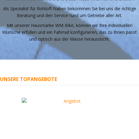
Als Spezialist für Rohloff-Naben bekommen Sie bei uns die richtige
Beratung und den Service rund um Getriebe aller Art.
Mit unserer Hausmarke WM-Bike, können wir Ihre individuellen
Wünsche erfüllen und ein Fahrrad konfigurieren, das zu Ihnen passt
und optisch aus der Masse heraussticht.
UNSERE TOPANGEBOTE