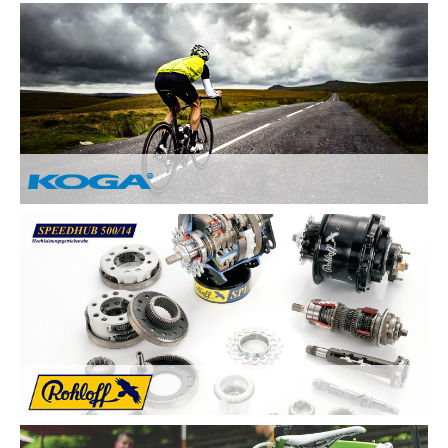
Nach Ihren Vorstellungen fertigen wir individuelle und
einzigartige Räder und sind erst zufrieden, wenn Sie zufrieden
sind. Deswegen legen wir besonderen Wert auf:
Kundenzufriedenheit durch Individuelle
Kundenberatung
Sicherheit und Fahrkomfort durch hochwertige
Komponenten
...
Von Hand gebaute Perfektion.
Alle KOGA Fahrräder werden von Hand in Holland gefertigt
und bestechen durch tolles Design. KOGA bietet eine breite
Auswahl an qualitativ Hochwertigen Elektrorädern, City-Bikes,
Trekking- und Reiserädern, Mountainbikes und Rennrädern.
Die Rohloff SPEEDHUB 500/14 wurde für Profis und