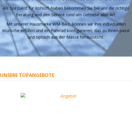
Als Spezialist für Rohloff-Naben bekommen Sie bei uns die richtige
Beratung und den Service rund um Getriebe aller Art.
Mit unserer Hausmarke WM-Bike, können wir Ihre individuellen
Wünsche erfüllen und ein Fahrrad konfigurieren, das zu Ihnen passt
und optisch aus der Masse heraussticht.
UNSERE TOPANGEBOTE