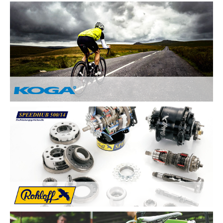
Nach Ihren Vorstellungen fertigen wir individuelle und
einzigartige Räder und sind erst zufrieden, wenn Sie zufrieden
sind. Deswegen legen wir besonderen Wert auf:
Kundenzufriedenheit durch Individuelle
Kundenberatung
Sicherheit und Fahrkomfort durch hochwertige
Komponenten
...
Von Hand gebaute Perfektion.
Alle KOGA Fahrräder werden von Hand in Holland gefertigt
und bestechen durch tolles Design. KOGA bietet eine breite
Auswahl an qualitativ Hochwertigen Elektrorädern, City-Bikes,
Trekking- und Reiserädern, Mountainbikes und Rennrädern.
Die Rohloff SPEEDHUB 500/14 wurde für Profis und