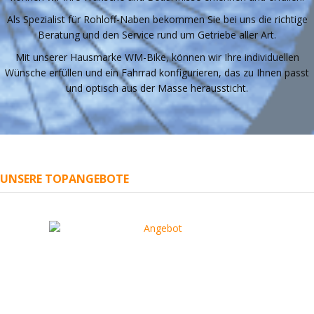
Als Spezialist für Rohloff-Naben bekommen Sie bei uns die richtige
Beratung und den Service rund um Getriebe aller Art.
Mit unserer Hausmarke WM-Bike, können wir Ihre individuellen
Wünsche erfüllen und ein Fahrrad konfigurieren, das zu Ihnen passt
und optisch aus der Masse heraussticht.
UNSERE TOPANGEBOTE