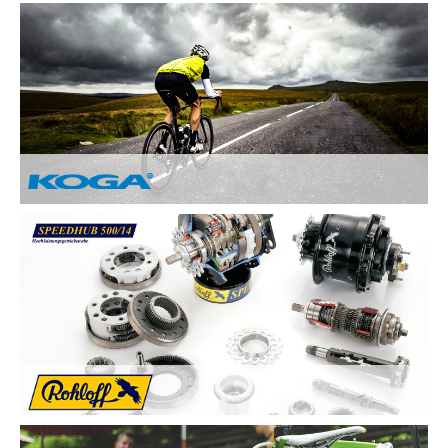
Nach Ihren Vorstellungen fertigen wir individuelle und
einzigartige Räder und sind erst zufrieden, wenn Sie zufrieden
sind. Deswegen legen wir besonderen Wert auf:
Kundenzufriedenheit durch Individuelle
Kundenberatung
Sicherheit und Fahrkomfort durch hochwertige
Komponenten
...
Von Hand gebaute Perfektion.
Alle KOGA Fahrräder werden von Hand in Holland gefertigt
und bestechen durch tolles Design. KOGA bietet eine breite
Auswahl an qualitativ Hochwertigen Elektrorädern, City-Bikes,
Trekking- und Reiserädern, Mountainbikes und Rennrädern.
Die Rohloff SPEEDHUB 500/14 wurde für Profis und