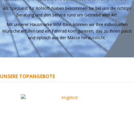
Als Spezialist für Rohloff-Naben bekommen Sie bei uns die richtige
Beratung und den Service rund um Getriebe aller Art.
Mit unserer Hausmarke WM-Bike, können wir Ihre individuellen
Wünsche erfüllen und ein Fahrrad konfigurieren, das zu Ihnen passt
und optisch aus der Masse heraussticht.
UNSERE TOPANGEBOTE