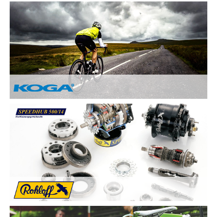
Nach Ihren Vorstellungen fertigen wir individuelle und
einzigartige Räder und sind erst zufrieden, wenn Sie zufrieden
sind. Deswegen legen wir besonderen Wert auf:
Kundenzufriedenheit durch Individuelle
Kundenberatung
Sicherheit und Fahrkomfort durch hochwertige
Komponenten
...
Von Hand gebaute Perfektion.
Alle KOGA Fahrräder werden von Hand in Holland gefertigt
und bestechen durch tolles Design. KOGA bietet eine breite
Auswahl an qualitativ Hochwertigen Elektrorädern, City-Bikes,
Trekking- und Reiserädern, Mountainbikes und Rennrädern.
Die Rohloff SPEEDHUB 500/14 wurde für Profis und