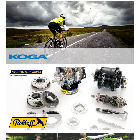
Nach Ihren Vorstellungen fertigen wir individuelle und
einzigartige Räder und sind erst zufrieden, wenn Sie zufrieden
sind. Deswegen legen wir besonderen Wert auf:
Kundenzufriedenheit durch Individuelle
Kundenberatung
Sicherheit und Fahrkomfort durch hochwertige
Komponenten
...
Von Hand gebaute Perfektion.
Alle KOGA Fahrräder werden von Hand in Holland gefertigt
und bestechen durch tolles Design. KOGA bietet eine breite
Auswahl an qualitativ Hochwertigen Elektrorädern, City-Bikes,
Trekking- und Reiserädern, Mountainbikes und Rennrädern.
Die Rohloff SPEEDHUB 500/14 wurde für Profis und