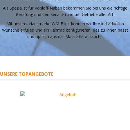
Als Spezialist für Rohloff-Naben bekommen Sie bei uns die richtige
Beratung und den Service rund um Getriebe aller Art.
Mit unserer Hausmarke WM-Bike, können wir Ihre individuellen
Wünsche erfüllen und ein Fahrrad konfigurieren, das zu Ihnen passt
und optisch aus der Masse heraussticht.
UNSERE TOPANGEBOTE