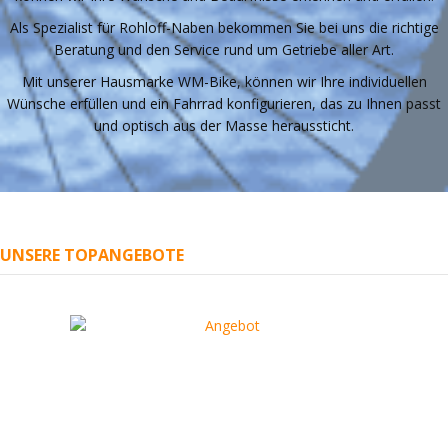
Als Spezialist für Rohloff-Naben bekommen Sie bei uns die richtige
Beratung und den Service rund um Getriebe aller Art.
Mit unserer Hausmarke WM-Bike, können wir Ihre individuellen
Wünsche erfüllen und ein Fahrrad konfigurieren, das zu Ihnen passt
und optisch aus der Masse heraussticht.
UNSERE TOPANGEBOTE