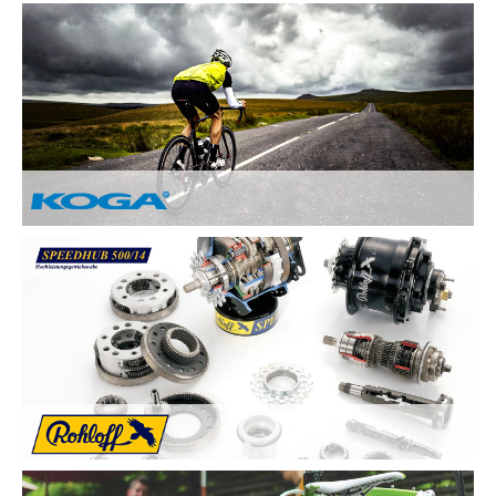
Nach Ihren Vorstellungen fertigen wir individuelle und
einzigartige Räder und sind erst zufrieden, wenn Sie zufrieden
sind. Deswegen legen wir besonderen Wert auf:
Kundenzufriedenheit durch Individuelle
Kundenberatung
Sicherheit und Fahrkomfort durch hochwertige
Komponenten
...
Von Hand gebaute Perfektion.
Alle KOGA Fahrräder werden von Hand in Holland gefertigt
und bestechen durch tolles Design. KOGA bietet eine breite
Auswahl an qualitativ Hochwertigen Elektrorädern, City-Bikes,
Trekking- und Reiserädern, Mountainbikes und Rennrädern.
Die Rohloff SPEEDHUB 500/14 wurde für Profis und