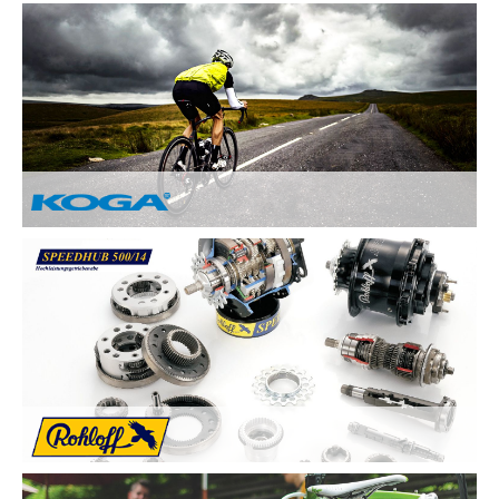
Nach Ihren Vorstellungen fertigen wir individuelle und
einzigartige Räder und sind erst zufrieden, wenn Sie zufrieden
sind. Deswegen legen wir besonderen Wert auf:
Kundenzufriedenheit durch Individuelle
Kundenberatung
Sicherheit und Fahrkomfort durch hochwertige
Komponenten
...
Von Hand gebaute Perfektion.
Alle KOGA Fahrräder werden von Hand in Holland gefertigt
und bestechen durch tolles Design. KOGA bietet eine breite
Auswahl an qualitativ Hochwertigen Elektrorädern, City-Bikes,
Trekking- und Reiserädern, Mountainbikes und Rennrädern.
Die Rohloff SPEEDHUB 500/14 wurde für Profis und