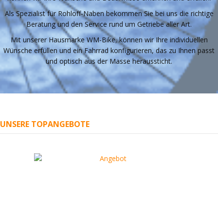
Als Spezialist für Rohloff-Naben bekommen Sie bei uns die richtige
Beratung und den Service rund um Getriebe aller Art.
Mit unserer Hausmarke WM-Bike, können wir Ihre individuellen
Wünsche erfüllen und ein Fahrrad konfigurieren, das zu Ihnen passt
und optisch aus der Masse heraussticht.
UNSERE TOPANGEBOTE