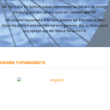
Als Spezialist für Rohloff-Naben bekommen Sie bei uns die richtige
Beratung und den Service rund um Getriebe aller Art.
Mit unserer Hausmarke WM-Bike, können wir Ihre individuellen
Wünsche erfüllen und ein Fahrrad konfigurieren, das zu Ihnen passt
und optisch aus der Masse heraussticht.
UNSERE TOPANGEBOTE