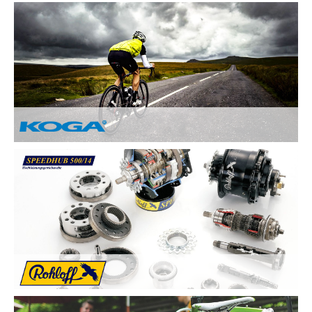
Nach Ihren Vorstellungen fertigen wir individuelle und
einzigartige Räder und sind erst zufrieden, wenn Sie zufrieden
sind. Deswegen legen wir besonderen Wert auf:
Kundenzufriedenheit durch Individuelle
Kundenberatung
Sicherheit und Fahrkomfort durch hochwertige
Komponenten
...
Von Hand gebaute Perfektion.
Alle KOGA Fahrräder werden von Hand in Holland gefertigt
und bestechen durch tolles Design. KOGA bietet eine breite
Auswahl an qualitativ Hochwertigen Elektrorädern, City-Bikes,
Trekking- und Reiserädern, Mountainbikes und Rennrädern.
Die Rohloff SPEEDHUB 500/14 wurde für Profis und