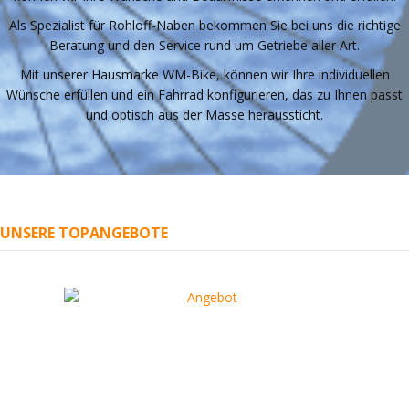
Als Spezialist für Rohloff-Naben bekommen Sie bei uns die richtige
Beratung und den Service rund um Getriebe aller Art.
Mit unserer Hausmarke WM-Bike, können wir Ihre individuellen
Wünsche erfüllen und ein Fahrrad konfigurieren, das zu Ihnen passt
und optisch aus der Masse heraussticht.
UNSERE TOPANGEBOTE