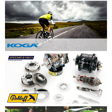
Nach Ihren Vorstellungen fertigen wir individuelle und
einzigartige Räder und sind erst zufrieden, wenn Sie zufrieden
sind. Deswegen legen wir besonderen Wert auf:
Kundenzufriedenheit durch Individuelle
Kundenberatung
Sicherheit und Fahrkomfort durch hochwertige
Komponenten
...
Von Hand gebaute Perfektion.
Alle KOGA Fahrräder werden von Hand in Holland gefertigt
und bestechen durch tolles Design. KOGA bietet eine breite
Auswahl an qualitativ Hochwertigen Elektrorädern, City-Bikes,
Trekking- und Reiserädern, Mountainbikes und Rennrädern.
Die Rohloff SPEEDHUB 500/14 wurde für Profis und