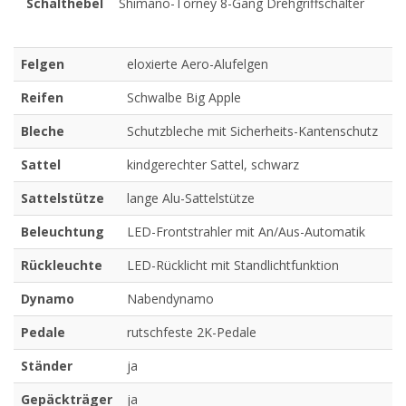
Schalthebel
Shimano-Torney 8-Gang Drehgriffschalter
Felgen
eloxierte Aero-Alufelgen
Reifen
Schwalbe Big Apple
Bleche
Schutzbleche mit Sicherheits-Kantenschutz
Sattel
kindgerechter Sattel, schwarz
Sattelstütze
lange Alu-Sattelstütze
Beleuchtung
LED-Frontstrahler mit An/Aus-Automatik
Rückleuchte
LED-Rücklicht mit Standlichtfunktion
Dynamo
Nabendynamo
Pedale
rutschfeste 2K-Pedale
Ständer
ja
Gepäckträger
ja