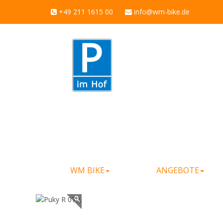
+49 211 1615 00
info@wm-bike.de
WM BIKE
ANGEBOTE