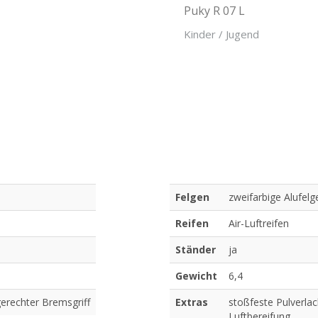
Puky R 07 L
Kinder / Jugend
Felgen
zweifarbige Alufelg
Reifen
Air-Luftreifen
Ständer
ja
Gewicht
6,4
gerechter Bremsgriff
Extras
stoßfeste Pulverlac
Luftbereifung