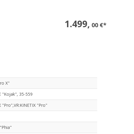
1.499,
00 €*
ro X"
"Kojak", 35-559
 "Pro",VR:KINETIX "Pro"
"Phia"