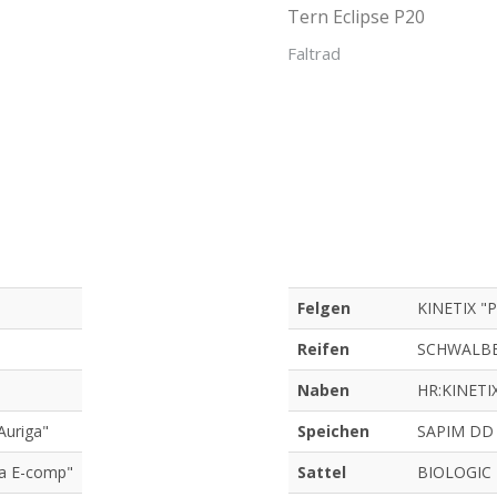
Tern Eclipse P20
Faltrad
Felgen
KINETIX "P
Reifen
SCHWALBE 
Naben
HR:KINETIX
Auriga"
Speichen
SAPIM DD
a E-comp"
Sattel
BIOLOGIC 