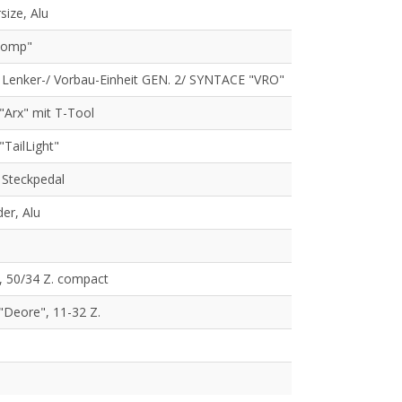
size, Alu
Comp"
Lenker-/ Vorbau-Einheit GEN. 2/ SYNTACE "VRO"
Arx" mit T-Tool
TailLight"
Steckpedal
er, Alu
, 50/34 Z. compact
Deore", 11-32 Z.