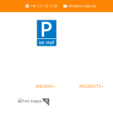
+49 211 1615 00
info@wm-bike.de
WM BIKE
ANGEBOTE