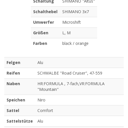
Schaltung
SHIMANO "Altus"
Schalthebel
SHIMANO 3x7
Umwerfer
Microshift
Größen
L, M
Farben
black / orange
Felgen
Alu
Reifen
SCHWALBE "Road Cruiser", 47-559
Naben
HR:FORMULA , 7-fach,VR:FORMULA
"Mountain"
Speichen
Niro
Sattel
Comfort
Sattelstütze
Alu