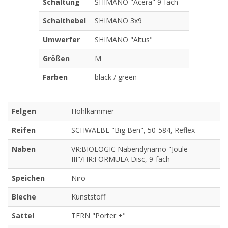
Schaltung
SHIMANO "Acera" 9-fach
Schalthebel
SHIMANO 3x9
Umwerfer
SHIMANO "Altus"
Größen
M
Farben
black / green
Felgen
Hohlkammer
Reifen
SCHWALBE "Big Ben", 50-584, Reflex
Naben
VR:BIOLOGIC Nabendynamo "Joule
III"/HR:FORMULA Disc, 9-fach
Speichen
Niro
Bleche
Kunststoff
Sattel
TERN "Porter +"