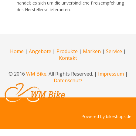
handelt es sich um die unverbindliche Preisempfehlung
des Herstellers/Lieferanten.
Home
|
Angebote
|
Produkte
|
Marken
|
Service
|
Kontakt
© 2016
WM Bike
. All Rights Reserved. |
Impressum
|
Datenschutz
Powered by
bikeshops.de