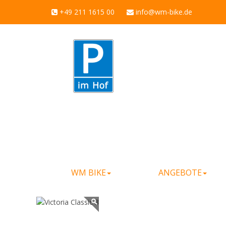
+49 211 1615 00
info@wm-bike.de
WM BIKE
ANGEBOTE