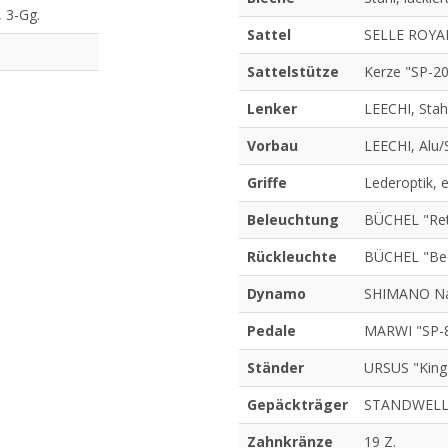
 3-Gg.
Sattel
SELLE ROYA
Sattelstütze
Kerze "SP-20
Lenker
LEECHI, Sta
Vorbau
LEECHI, Alu/
Griffe
Lederoptik,
Beleuchtung
BÜCHEL "Ret
Rückleuchte
BÜCHEL "Beet
Dynamo
SHIMANO N
Pedale
MARWI "SP-8
Ständer
URSUS "King
Gepäckträger
STANDWELL,
Zahnkränze
19 Z.