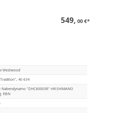
549,
00 €*
 Westwood
 Tradition", 40-634
 Nabendynamo "DHC60003R"-HR:SHIMANO
g. RBN
o
t