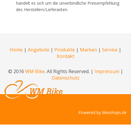
handelt es sich um die unverbindliche Preisempfehlung
des Herstellers/Lieferanten.
Home
|
Angebote
|
Produkte
|
Marken
|
Service
|
Kontakt
© 2016
WM Bike
. All Rights Reserved. |
Impressum
|
Datenschutz
Powered by
bikeshops.de