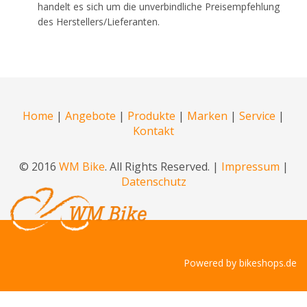
handelt es sich um die unverbindliche Preisempfehlung
des Herstellers/Lieferanten.
Home
|
Angebote
|
Produkte
|
Marken
|
Service
|
Kontakt
© 2016
WM Bike
. All Rights Reserved. |
Impressum
|
Datenschutz
Powered by
bikeshops.de