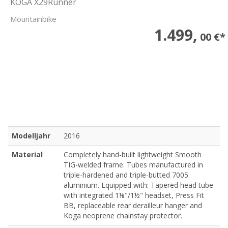
KOGA X29Runner
Mountainbike
1.499,
00 €*
Modelljahr
2016
Material
Completely hand-built lightweight Smooth
TIG-welded frame. Tubes manufactured in
triple-hardened and triple-butted 7005
aluminium. Equipped with: Tapered head tube
with integrated 1⅛"/1½" headset, Press Fit
BB, replaceable rear derailleur hanger and
Koga neoprene chainstay protector.