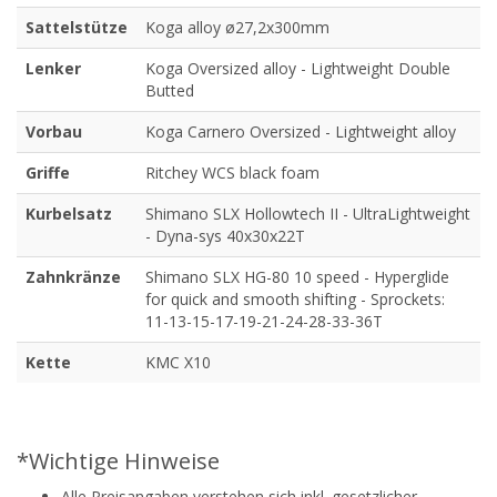
Sattelstütze
Koga alloy ø27,2x300mm
Lenker
Koga Oversized alloy - Lightweight Double
Butted
Vorbau
Koga Carnero Oversized - Lightweight alloy
Griffe
Ritchey WCS black foam
Kurbelsatz
Shimano SLX Hollowtech II - UltraLightweight
- Dyna-sys 40x30x22T
Zahnkränze
Shimano SLX HG-80 10 speed - Hyperglide
for quick and smooth shifting - Sprockets:
11-13-15-17-19-21-24-28-33-36T
Kette
KMC X10
*Wichtige Hinweise
Alle Preisangaben verstehen sich inkl. gesetzlicher