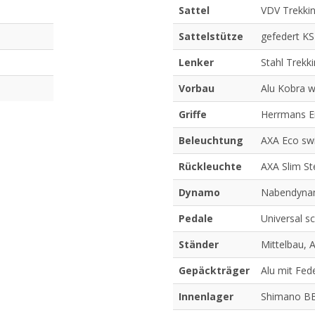
Sattel
VDV Trekki
Sattelstütze
gefedert K
Lenker
Stahl Trekk
Vorbau
Alu Kobra wi
Griffe
Herrmans E
Beleuchtung
AXA Eco swi
Rückleuchte
AXA Slim St
Dynamo
Nabendyna
Pedale
Universal s
Ständer
Mittelbau, A
Gepäckträger
Alu mit Fed
Innenlager
Shimano B