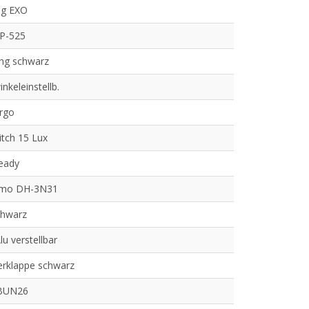
ng EXO
SP-525
ing schwarz
nkeleinstellb.
rgo
tch 15 Lux
eady
mo DH-3N31
chwarz
lu verstellbar
erklappe schwarz
BUN26