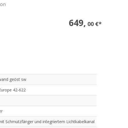
ion
649,
00 €*
wand geöst sw
Europe 42-622
er
mit Schmutzfänger und integriertem Lichtkabelkanal