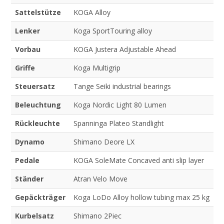
Sattelstütze
KOGA Alloy
Lenker
Koga SportTouring alloy
Vorbau
KOGA Justera Adjustable Ahead
Griffe
Koga Multigrip
Steuersatz
Tange Seiki industrial bearings
Beleuchtung
Koga Nordic Light 80 Lumen
Rückleuchte
Spanninga Plateo Standlight
Dynamo
Shimano Deore LX
Pedale
KOGA SoleMate Concaved anti slip layer
Ständer
Atran Velo Move
Gepäckträger
Koga LoDo Alloy hollow tubing max 25 kg
Kurbelsatz
Shimano 2Piec