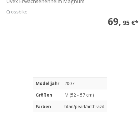
Uvex Erwachsenenhelm Magnum
Crossbike
69,
95 €*
Modelljahr
2007
Größen
M (52 - 57 cm)
Farben
titan/pearl/anthrazit