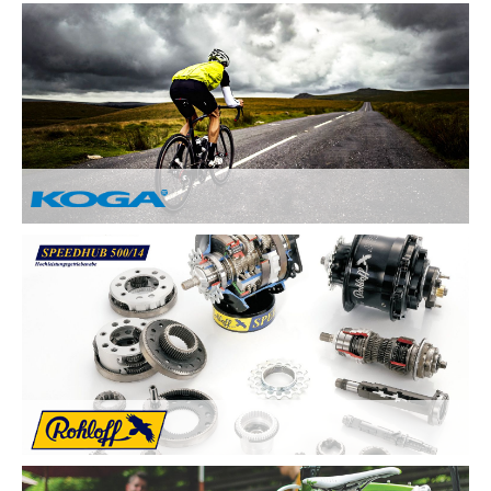
Nach Ihren Vorstellungen fertigen wir individuelle und
einzigartige Räder und sind erst zufrieden, wenn Sie zufrieden
sind. Deswegen legen wir besonderen Wert auf:
Kundenzufriedenheit durch Individuelle
Kundenberatung
Sicherheit und Fahrkomfort durch hochwertige
Komponenten
...
Von Hand gebaute Perfektion.
Alle KOGA Fahrräder werden von Hand in Holland gefertigt
und bestechen durch tolles Design. KOGA bietet eine breite
Auswahl an qualitativ Hochwertigen Elektrorädern, City-Bikes,
Trekking- und Reiserädern, Mountainbikes und Rennrädern.
Die Rohloff SPEEDHUB 500/14 wurde für Profis und