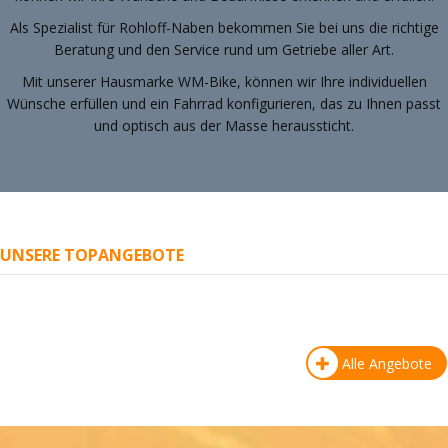
Als Spezialist für Rohloff-Naben bekommen Sie bei uns die richtige
Beratung und den Service rund um Getriebe aller Art.
Mit unserer Hausmarke WM-Bike, können wir Ihre individuellen
Wünsche erfüllen und ein Fahrrad konfigurieren, das zu Ihnen passt
und optisch aus der Masse heraussticht.
UNSERE TOPANGEBOTE
Alle Angebote