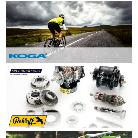
Nach Ihren Vorstellungen fertigen wir individuelle und
einzigartige Räder und sind erst zufrieden, wenn Sie zufrieden
sind. Deswegen legen wir besonderen Wert auf:
Kundenzufriedenheit durch Individuelle
Kundenberatung
Sicherheit und Fahrkomfort durch hochwertige
Komponenten
...
Von Hand gebaute Perfektion.
Alle KOGA Fahrräder werden von Hand in Holland gefertigt
und bestechen durch tolles Design. KOGA bietet eine breite
Auswahl an qualitativ Hochwertigen Elektrorädern, City-Bikes,
Trekking- und Reiserädern, Mountainbikes und Rennrädern.
Die Rohloff SPEEDHUB 500/14 wurde für Profis und