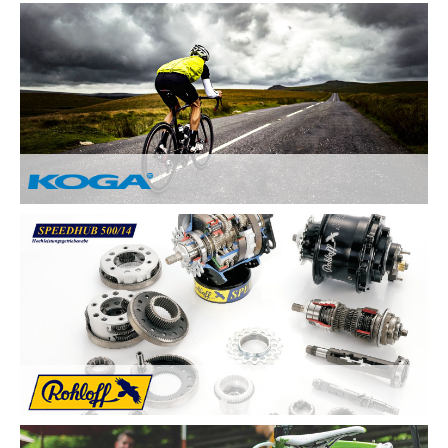
Nach Ihren Vorstellungen fertigen wir individuelle und
einzigartige Räder und sind erst zufrieden, wenn Sie zufrieden
sind. Deswegen legen wir besonderen Wert auf:
Kundenzufriedenheit durch Individuelle
Kundenberatung
Sicherheit und Fahrkomfort durch hochwertige
Komponenten
...
Von Hand gebaute Perfektion.
Alle KOGA Fahrräder werden von Hand in Holland gefertigt
und bestechen durch tolles Design. KOGA bietet eine breite
Auswahl an qualitativ Hochwertigen Elektrorädern, City-Bikes,
Trekking- und Reiserädern, Mountainbikes und Rennrädern.
Die Rohloff SPEEDHUB 500/14 wurde für Profis und