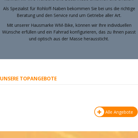
Als Spezialist für Rohloff-Naben bekommen Sie bei uns die richtige
Beratung und den Service rund um Getriebe aller Art.
Mit unserer Hausmarke WM-Bike, können wir Ihre individuellen
Wünsche erfüllen und ein Fahrrad konfigurieren, das zu Ihnen passt
und optisch aus der Masse heraussticht.
UNSERE TOPANGEBOTE
Alle Angebote