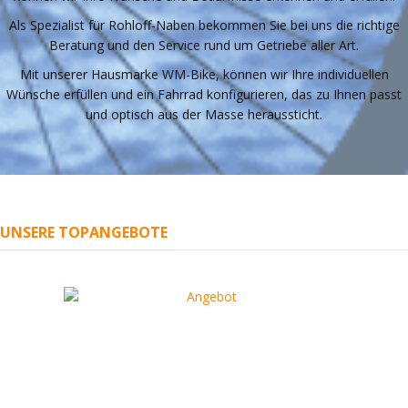
Als Spezialist für Rohloff-Naben bekommen Sie bei uns die richtige
Beratung und den Service rund um Getriebe aller Art.
Mit unserer Hausmarke WM-Bike, können wir Ihre individuellen
Wünsche erfüllen und ein Fahrrad konfigurieren, das zu Ihnen passt
und optisch aus der Masse heraussticht.
UNSERE TOPANGEBOTE