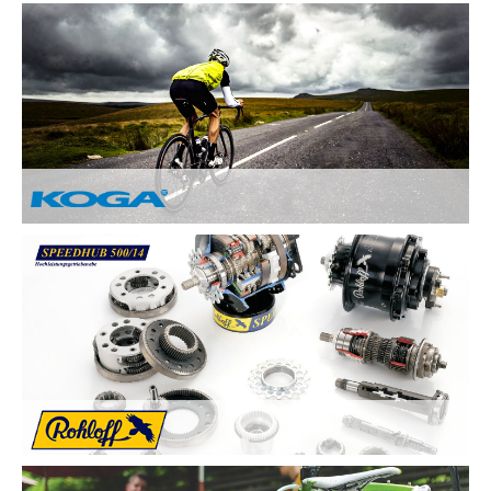
Nach Ihren Vorstellungen fertigen wir individuelle und
einzigartige Räder und sind erst zufrieden, wenn Sie zufrieden
sind. Deswegen legen wir besonderen Wert auf:
Kundenzufriedenheit durch Individuelle
Kundenberatung
Sicherheit und Fahrkomfort durch hochwertige
Komponenten
...
Von Hand gebaute Perfektion.
Alle KOGA Fahrräder werden von Hand in Holland gefertigt
und bestechen durch tolles Design. KOGA bietet eine breite
Auswahl an qualitativ Hochwertigen Elektrorädern, City-Bikes,
Trekking- und Reiserädern, Mountainbikes und Rennrädern.
Die Rohloff SPEEDHUB 500/14 wurde für Profis und