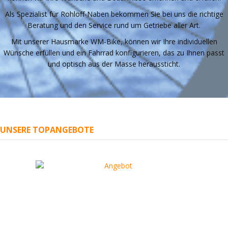
Als Spezialist für Rohloff-Naben bekommen Sie bei uns die richtige
Beratung und den Service rund um Getriebe aller Art.
Mit unserer Hausmarke WM-Bike, können wir Ihre individuellen
Wünsche erfüllen und ein Fahrrad konfigurieren, das zu Ihnen passt
und optisch aus der Masse heraussticht.
UNSERE TOPANGEBOTE