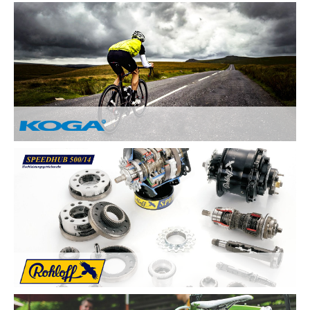
Nach Ihren Vorstellungen fertigen wir individuelle und
einzigartige Räder und sind erst zufrieden, wenn Sie zufrieden
sind. Deswegen legen wir besonderen Wert auf:
Kundenzufriedenheit durch Individuelle
Kundenberatung
Sicherheit und Fahrkomfort durch hochwertige
Komponenten
...
Von Hand gebaute Perfektion.
Alle KOGA Fahrräder werden von Hand in Holland gefertigt
und bestechen durch tolles Design. KOGA bietet eine breite
Auswahl an qualitativ Hochwertigen Elektrorädern, City-Bikes,
Trekking- und Reiserädern, Mountainbikes und Rennrädern.
Die Rohloff SPEEDHUB 500/14 wurde für Profis und